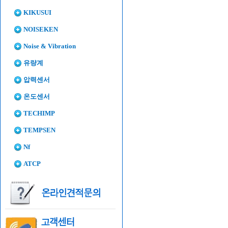
KIKUSUI
NOISEKEN
Noise & Vibration
유량계
압력센서
온도센서
TECHIMP
TEMPSEN
Nf
ATCP