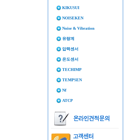
KIKUSUI
NOISEKEN
Noise & Vibration
유량계
압력센서
온도센서
TECHIMP
TEMPSEN
Nf
ATCP