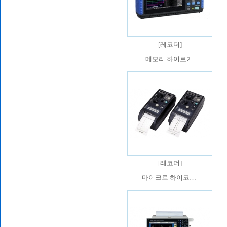
[
레코더
]
메모리 하이로거
[
레코더
]
마이크로 하이코…