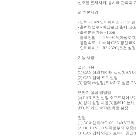
신호를 혼재시켜, 동시에 관측과 
※ 기본사양
- 입력 - CAN 인터페이스 2ch(리
- 출력채널수 - 아날로그 출력 12ch +
- 출력분해가능 - 16bit
- 출력전압 - －5 V~ +5V(아날로그)
- 응답속도 - 1 ms의 CAN 갱신 레
- 인터페이스 - RS-232C(조건 설
기능 사양
설정 내용
(1) CAN 정의 데이터 설정(C
(2) CAN 입력 포토 설정
(3) 출력 ch설정(포착하고 싶은 CA
변환기 설정 방법법
(a) CAN 조건 설정 소프트웨어보다,
(b) 상기 설정 내용(3)을8910 본체
(FD, PC카드, MO)경유로 설정
전원
(1) AC어댑터(AC100 ~240 V프리, 
(2) DC 10 V~30 V(차로부터 수
(3) CAN 입력 연결기로부터 공급(DC