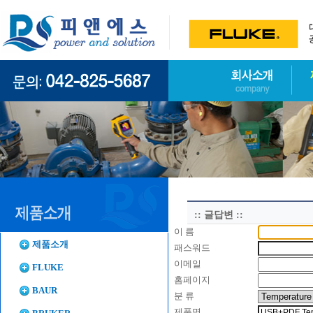
:: 글답변 ::
이 름
제품소개
패스워드
이메일
FLUKE
홈페이지
BAUR
분 류
제품명