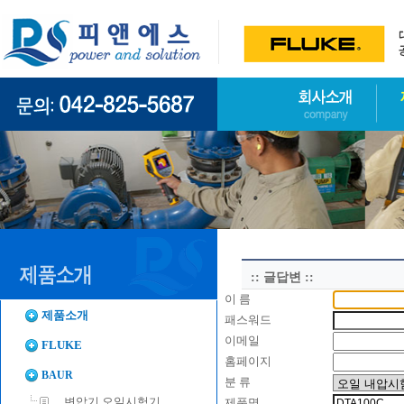
:: 글답변 ::
이 름
제품소개
패스워드
이메일
FLUKE
홈페이지
BAUR
분 류
변압기 오일시험기
제품명